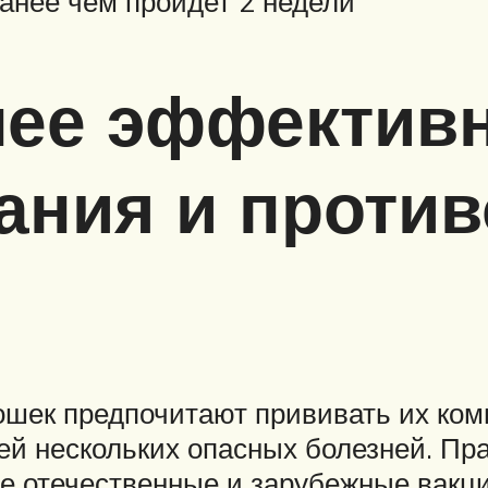
анее чем пройдет 2 недели
лее эффективн
зания и проти
ошек предпочитают прививать их ком
й нескольких опасных болезней. Пр
е отечественные и зарубежные вакци