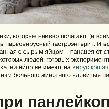
ики, которые наивно полагают (и все
 парвовирусный гастроэнтерит. И все
анная с сырым яйцом – панацея от ст
которых людей, готовых эксперимент
дка, ни яйцо не имеют на
вирус кошач
анизм больного животного ядовитые 
при панлейко