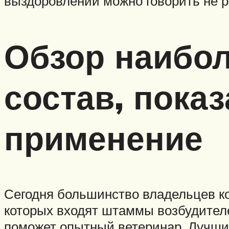
выздоровлении можно говорить не р
Обзор наибо
состав, пока
применение
Сегодня большинство владельцев к
которых входят штаммы возбудителе
поможет опытный ветеринар. Лучши