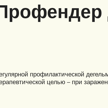
 Профендер 
егулярной профилактической дегель
 терапевтической целью – при зараж