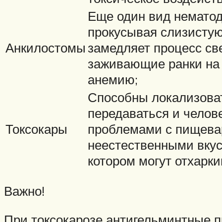
Еще один вид нематод
прокусывая слизистую
Анкилостомы
замедляет процесс св
заживающие ранки на 
анемию;
Способны локализовать
передаваться и челов
Токсокары
проблемами с пищева
неестественными вкус
котором могут отхарк
Важно!
При токсокарозе антигельминтные 