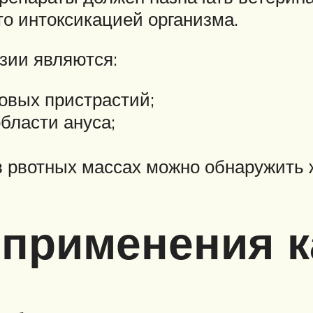
то интоксикацией организма.
зии являются:
совых пристрастий;
бласти ануса;
в рвотных массах можно обнаружить 
 применения 