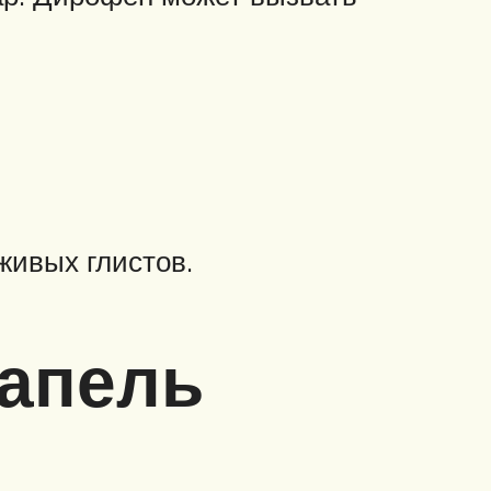
живых глистов.
капель