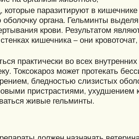
, которые паразитируют в кишечнике 
 оболочку органа. Гельминты выделя
ертывания крови. Результатом являю
стенках кишечника – они кровоточат,
ся практически во всех внутренних 
еку. Токсокароз может протекать бес
рением, бледностью слизистых обол
овыми пристрастиями, ухудшением к
иваться живые гельминты.
препараты должен назначать ветерин