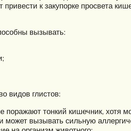
привести к закупорке просвета кише
пособны вызывать:
и;
о видов глистов:
е поражают тонкий кишечник, хотя мог
и может вызывать сильную аллергич
ие на организм животного;