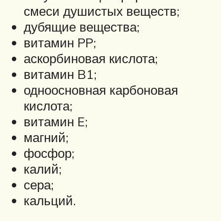
смеси душистых веществ;
дубящие вещества;
витамин PP;
аскорбиновая кислота;
витамин B1;
одноосновная карбоновая
кислота;
витамин E;
магний;
фосфор;
калий;
сера;
кальций.