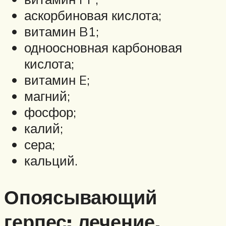
аскорбиновая кислота;
витамин B1;
одноосновная карбоновая
кислота;
витамин E;
магний;
фосфор;
калий;
сера;
кальций.
Опоясывающий
герпес: лечение,