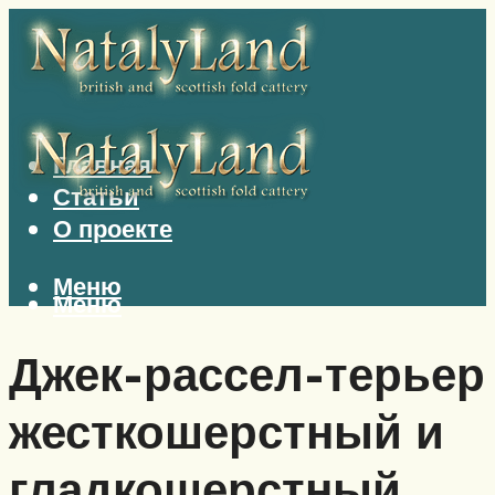
Главная
Статьи
О проекте
Меню
Меню
Джек-рассел-терьер
жесткошерстный и
гладкошерстный