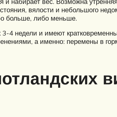
я и набирает вес. Возможна утрення
остояния, вялости и небольшого недо
бо больше, либо меньше.
к 3-4 недели и имеют кратковременны
нениями, а именно: перемены в гор
отландских в