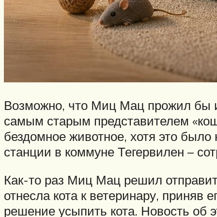
Возможно, что Миц Мац прожил бы и
самым старым представителем «коша
бездомное животное, хотя это было 
станции в коммуне Тегервилен – со
Как-то раз Миц Мац решил отправит
отнесла кота к ветеринару, приняв 
решение усыпить кота. Новость об э