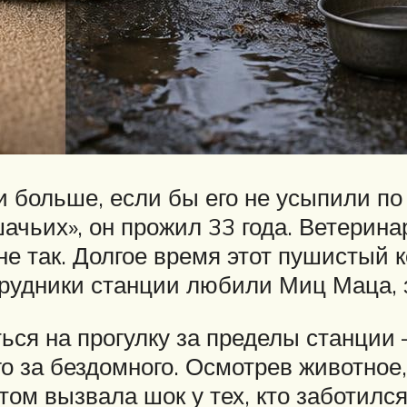
 больше, если бы его не усыпили по
чьих», он прожил 33 года. Ветеринар
не так. Долгое время этот пушистый 
трудники станции любили Миц Маца, 
ься на прогулку за пределы станци
его за бездомного. Осмотрев животно
том вызвала шок у тех, кто заботилс