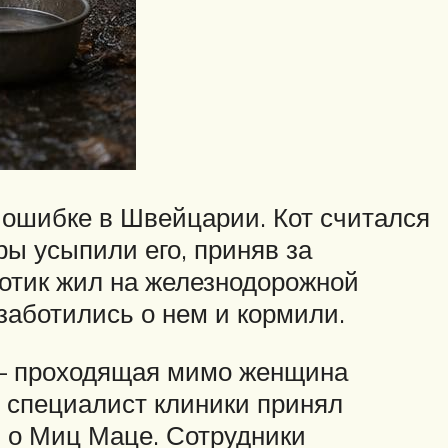
 ошибке в Швейцарии. Кот считался
ы усыпили его, приняв за
котик жил на железнодорожной
заботились о нем и кормили.
и – проходящая мимо женщина
е, специалист клиники принял
я о Миц Маце. Сотрудники