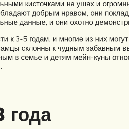
льными кисточками на ушах и огро
обладают добрым нравом, они поклади
ные данные, и они охотно демонстри
 к 3-5 годам, и многие из них могут 
 самцы склонны к чудным забавным в
тным в семье и детям мейн-куны отн
.
 года