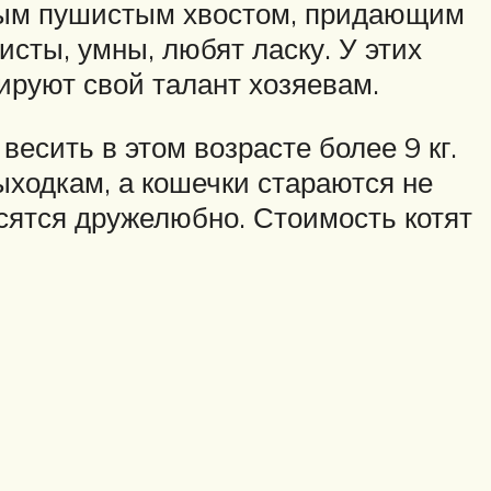
мным пушистым хвостом, придающим
сты, умны, любят ласку. У этих
руют свой талант хозяевам.
весить в этом возрасте более 9 кг.
ыходкам, а кошечки стараются не
осятся дружелюбно. Стоимость котят