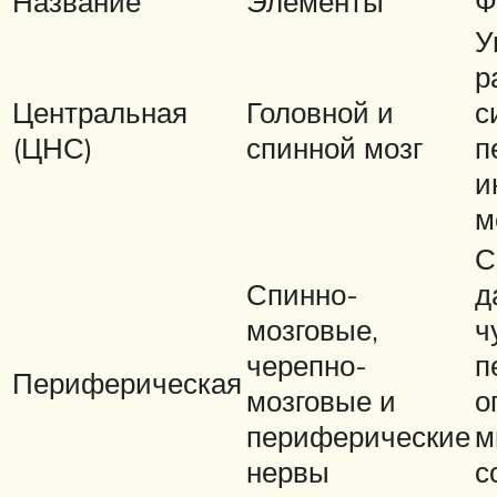
Название
Элементы
Ф
У
р
Центральная
Головной и
с
(ЦНС)
спинной мозг
п
и
м
С
Спинно-
д
мозговые,
ч
черепно-
п
Периферическая
мозговые и
о
периферические
м
нервы
с