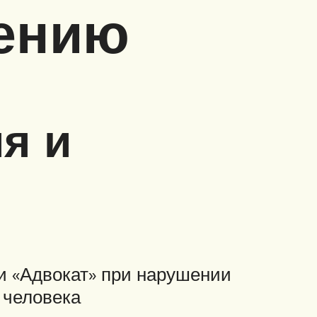
нению
я и
ли «Адвокат» при нарушении
 человека