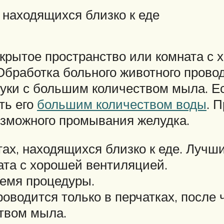
 находящихся близко к еде
крытое пространство или комната с
Обработка больного животного проводи
руки с большим количеством мыла. 
ть его
большим количеством воды
. 
озможного промывания желудка.
тах, находящихся близко к еде. Лучш
ата с хорошей вентиляцией.
ремя процедуры.
оводится только в перчатках, после 
твом мыла.