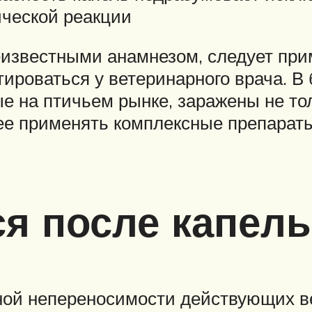
ической реакции
неизвестными анамнезом, следует пр
ироваться у ветеринарного врача. В
е на птичьем рынке, заражены не тол
е применять комплексные препараты
я после капель
ной непереносимости действующих ве