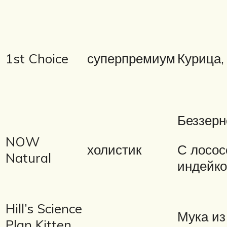
1st Choice
суперпремиум
Курица, 
Беззерн
NOW
С лосос
холистик
Natural
индейко
Hill’s Science
Мука из
Plan Kitten