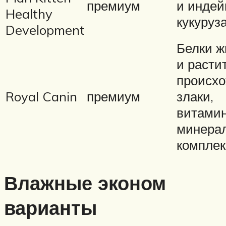
премиум
и индей
Healthy
кукуруза
Development
Белки ж
и расти
происх
Royal Canin
премиум
злаки,
витами
минера
комплек
Влажные эконом
варианты