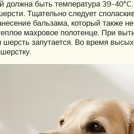
ой должна быть температура 39-40°C
шерсти. Тщательно следует споласки
анесение бальзама, который также н
теплое махровое полотенце. При выт
я шерсть запутается. Во время высы
 шерстку.