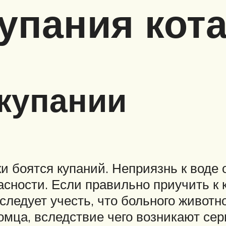
упания кота
купании
ки боятся купаний. Неприязнь к воде
асности. Если правильно приучить к 
 следует учесть, что больного животн
омца, вследствие чего возникают се