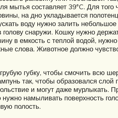
я мытья составляет 39°C. Для того 
вины, на дно укладывается полотенц
ускать воду нужно залить небольшое
 голову снаружи. Кошку нужно держат
вину в емкость с теплой водой, нужн
жные слова. Животное должно чувст
грубую губку, чтобы смочить всю ш
мпунь так, чтобы образовался слой 
вольствие и могут даже мурлыкать. П
ого нужно намыливать поверхность го
овую полость.