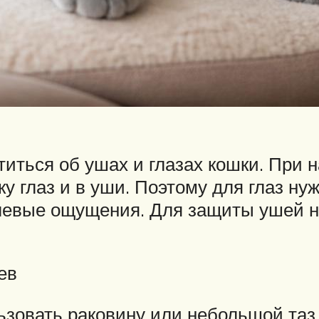
иться об ушах и глазах кошки. При 
у глаз и в уши. Поэтому для глаз ну
олевые ощущения. Для защиты ушей 
ев
ьзовать раковину или небольшой таз,