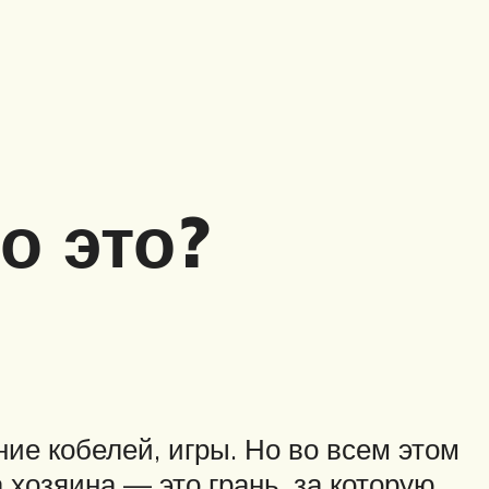
о это?
е кобелей, игры. Но во всем этом
 хозяина — это грань, за которую