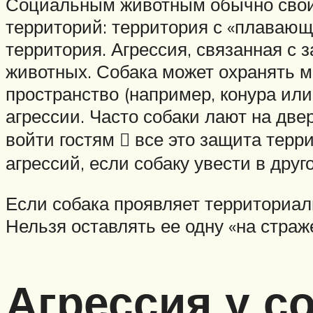
Социальным животным обычно свойс
территорий: территория с «плавающ
территория. Агрессия, связанная с 
животных. Собака может охранять м
пространство (например, конура ил
агрессии. Часто собаки лают на две
войти гостям  все это защита терр
агрессий, если собаку увести в друг
Если собака проявляет территориаль
Нельзя оставлять ее одну «на страж
Агрессия у с