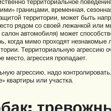
твенно территориальное поведение.
ими» границами, временная, сезонна
защитой территории, может быть напр
есто рядом со своей лежанкой или ми
и салон автомобиля) может способст
рь, когда мимо проходят незнакомые 
итории. Территориальную агрессию оч
ое место, агрессия пропадает.
ную агрессию, надо контролировать, 
е» квартиры или участка.
обак: тревожн