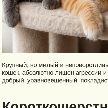
Крупный, но милый и неповоротливы
кошек, абсолютно лишен агрессии и 
добрый, уравновешенный, покладист
Короткошерстн