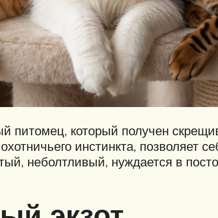
й питомец, который получен скрещи
охотничьего инстинкта, позволяет себ
ый, неболтливый, нуждается в посто
ый экзот