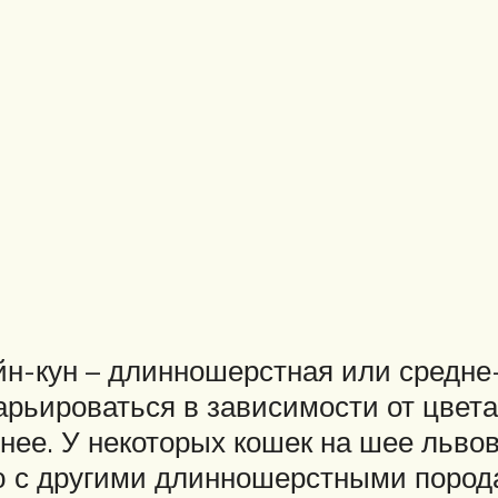
йн-кун – длинношерстная или средне
арьироваться в зависимости от цвета
иннее. У некоторых кошек на шее ль
ю с другими длинношерстными порода