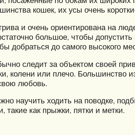
, посаженные по бокам их широких г
ьшинства кошек, их усы очень коротки
игрива и очень ориентирована на люд
остаточно большое, чтобы допустить
тобы добраться до самого высокого ме
бычно следит за объектом своей прив
и, колени или плечо. Большинство из
свою любовь.
ожно научить ходить на поводке, по
 такие как прыжки, пятки и метки.