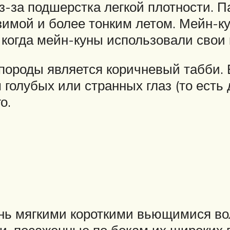
-за подшерстка легкой плотности. П
имой и более тонким летом. Мейн-ку
когда мейн-куны использовали свои к
ороды является коричневый табби. В
голубых или странных глаз (то есть д
о.
чень мягкими короткими вьющимися в