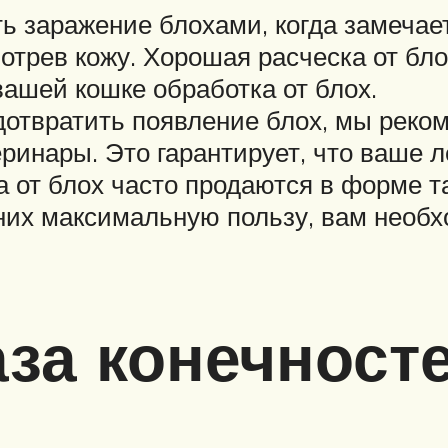
сть заражение блохами, когда замеча
отрев кожу. Хорошая расческа от бло
вашей кошке обработка от блох.
дотвратить появление блох, мы реко
еринары. Это гарантирует, что ваше 
а от блох часто продаются в форме т
них максимальную пользу, вам необ
за конечносте