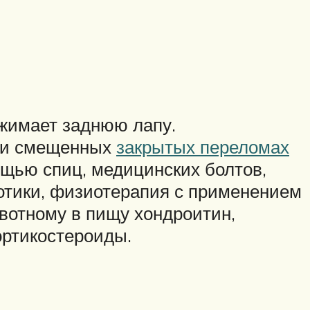
джимает заднюю лапу.
При смещенных
закрытых переломах
щью спиц, медицинских болтов,
отики, физиотерапия с применением
вотному в пищу хондроитин,
ортикостероиды.