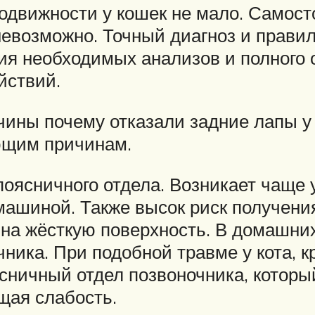
движности у кошек не мало. Самосто
невозможно. Точный диагноз и правил
ия необходимых анализов и полного 
йствий.
ны почему отказали задние лапы у 
ющим причинам.
оясничного отдела. Возникает чаще у
машиной. Также высок риск получения
 на жёсткую поверхность. В домашни
ника. При подобной травме у кота, к
ясничный отдел позвоночника, которы
щая слабость.