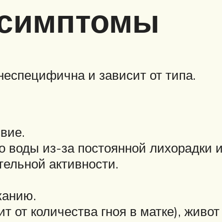
 симптомы
неспецифична и зависит от типа.
вие.
о воды из-за постоянной лихорадки и
тельной активности.
канию.
т от количества гноя в матке), живо