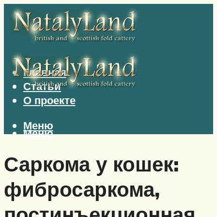
Главная
Статьи
О проекте
Меню
Меню
Саркома у кошек:
фибросаркома,
постинъекционная,