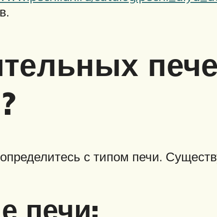
в.
ительных пече
?
 определитесь с типом печи. Существ
е печи: