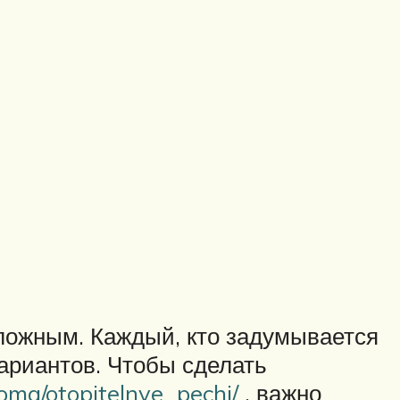
ложным. Каждый, кто задумывается
вариантов. Чтобы сделать
oma/otopitelnye_pechi/
, важно