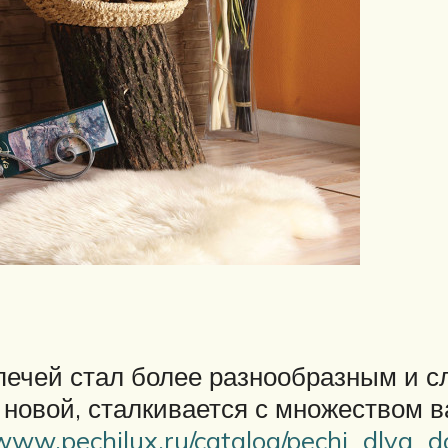
печей стал более разнообразным и с
 новой, сталкивается с множеством 
/www.pechilux.ru/catalog/pechi_dlya_d