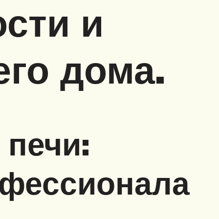
сти и
го дома.
 печи:
офессионала