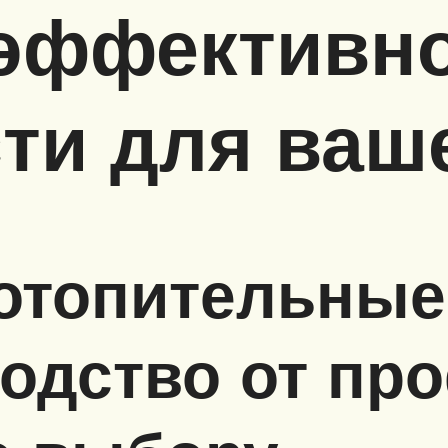
эффективно
ти для ваше
отопительные
одство от пр