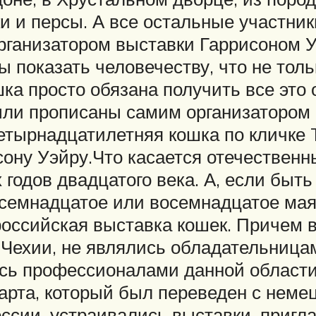
ки и персы. А все остальные участн
ганизатором выставки Гаррисоном Уэ
бы показать человечеству, что не то
ка просто обязана получить все это 
ыли прописаны самим организатором 
етырнадцатилетняя кошка по кличке T
сону Уэйру.Что касается отечественн
годов двадцатого века. А, если быт
семнадцатое или восемнадцатое мая 1
оссийская выставка кошек. Причем вс
 Чехии, не являлись обладательница
ись профессионалами данной области
дарта, который был переведен с неме
оссии, устраивались выставки, приг