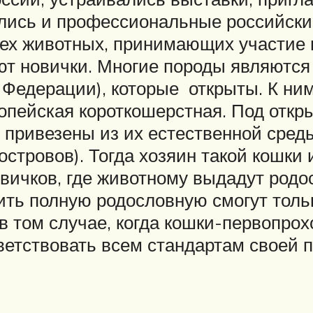
лись и профессиональные российск
сех животных, принимающих участие 
т новички. Многие породы являются
 Федерации), которые открыты. К ним
ропейская короткошерстная. Под отк
 привезены из их естественной сред
островов). Тогда хозяин такой кошки
ичков, где животному выдадут родос
ть полную родословную смогут тольк
в том случае, когда кошки-первопрох
тветствовать всем стандартам своей 