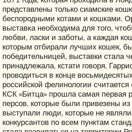
представлены только сиамские кош
беспородными котами и кошками. Ор
выставка необходима для того, что
любви, ласки и заботы, а каждая кош
которым отбирали лучших кошек, б
победительницей, выставки стала ч
принадлежала, кстати говоря, Гарри
проводиться в конце восьмидесятых 
российской фелинологии считается 
КСК «Битца» прошла самая первая р
персов, которые были привезены из
выступали люди, которые не являл
конкурсантов по всем пунктам стан
стала развиваться на территории Р