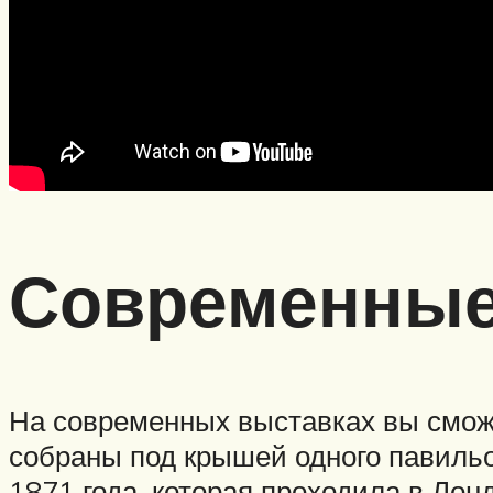
Современные
На современных выставках вы смож
собраны под крышей одного павильо
1871 года, которая проходила в Ло