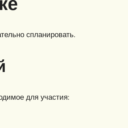
ке
ательно спланировать.
й
одимое для участия: