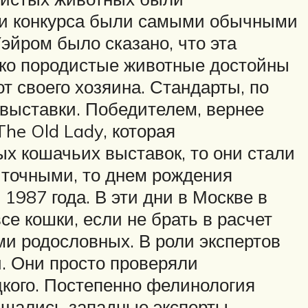
ики конкурса были самыми обычными
йром было сказано, что эта
лько породистые животные достойны
от своего хозяина. Стандарты, по
выставки. Победителем, вернее
he Old Lady, которая
ых кошачьих выставок, то они стали
ь точными, то днем рождения
987 года. В эти дни в Москве в
е кошки, если не брать в расчет
ми родословных. В роли экспертов
. Они просто проверяли
цкого. Постепенно фелинология
лашались западные эксперты-