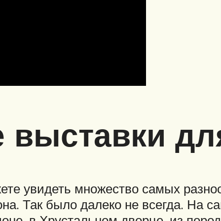
 выставки дл
ете увидеть множество самых разно
на. Так было далеко не всегда. На с
ндоне, в Хрустальном дворце, из пор