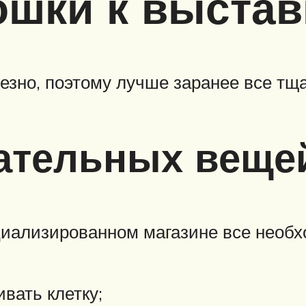
ошки к выстав
ьезно, поэтому лучше заранее все тщ
ательных веще
циализированном магазине все необх
вать клетку;