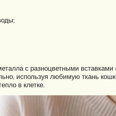
воды;
металла с разноцветными вставками 
ьно, используя любимую ткань кошк
епло в клетке.