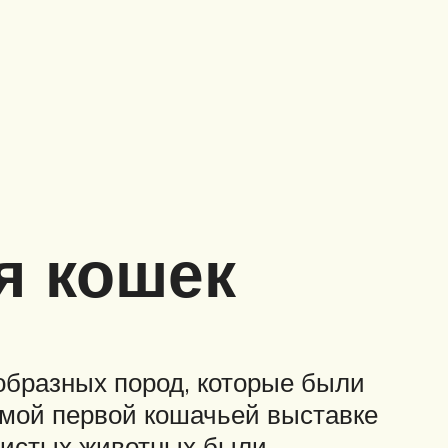
я кошек
образных пород, которые были
амой первой кошачьей выставке
одистых животных были