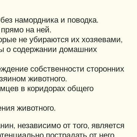
 без намордника и поводка.
прямо на ней.
орые не убираются их хозяевами,
оны о содержании домашних
еждение собственности сторонних
зяином животного.
омцев в коридорах общего
ения животного.
ин, независимо от того, является
тенциально пострадать от него,