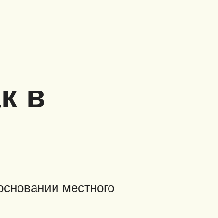
к в
основании местного