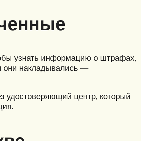
аченные
тобы узнать информацию о штрафах,
ем они накладывались —
рез удостоверяющий центр, который
ция.
кве