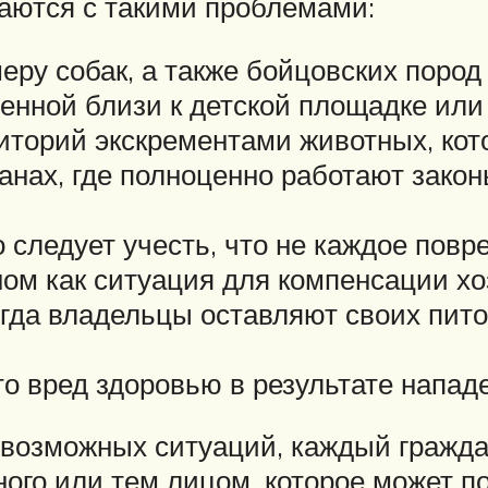
аются с такими проблемами:
еру собак, а также бойцовских пород
енной близи к детской площадке или 
торий экскрементами животных, кот
транах, где полноценно работают зак
следует учесть, что не каждое повр
ном как ситуация для компенсации хо
огда владельцы оставляют своих пит
это вред здоровью в результате напад
 возможных ситуаций, каждый граждан
го или тем лицом, которое может по