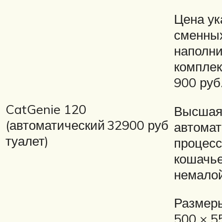
Цена ук
сменны
наполни
комплек
900 руб
CatGenie 120
Высшая
(автоматический
32900 руб
автома
туалет)
процесс
кошачье
немало
Размеры
500 × 5