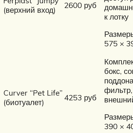
Ferplast “Jumpy”
2600 руб
домашн
(верхний вход)
к лотку
Размеры
575 × 3
Комплек
бокс, со
поддона
фильтр,
Curver “Pet Life”
4253 руб
внешни
(биотуалет)
Размеры
390 × 4