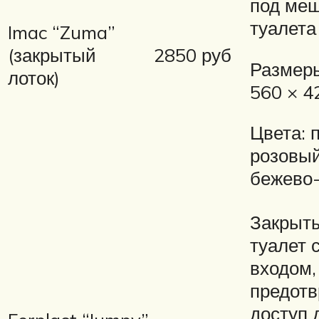
под меш
туалета
Imac “Zuma”
(закрытый
2850 руб
Размеры
лоток)
560 × 4
Цвета: 
розовый
бежево
Закрыты
туалет 
входом,
предот
доступ 