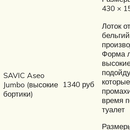
430 × 1
Лоток о
бельгий
произво
Форма л
высокие
подойду
SAVIC Aseo
которые
1340 руб
Jumbo (высокие
промахи
бортики)
время п
туалет
Размеры