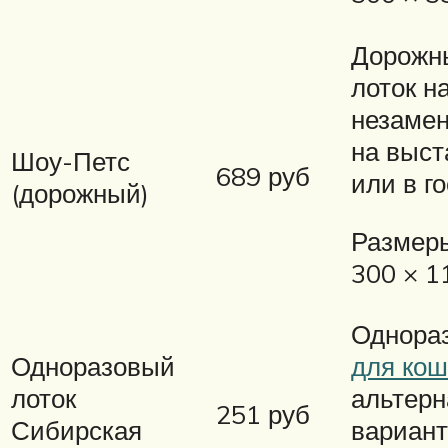
Дорожн
лоток н
незаме
на выст
Шоу-Петс
689 руб
или в г
(дорожный)
Размеры
300 × 1
Однора
Одноразовый
для кош
лоток
альтер
251 руб
Сибирская
вариант