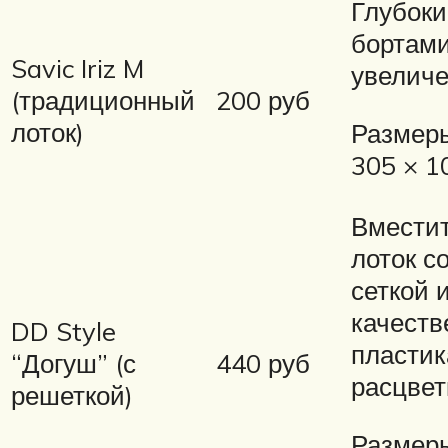
Глубоки
бортам
Savic Iriz M
увелич
(традиционный
200 руб
лоток)
Размеры
305 × 1
Вмести
лоток с
сеткой 
качеств
DD Style
пластик
“Догуш” (с
440 руб
расцвет
решеткой)
Размеры