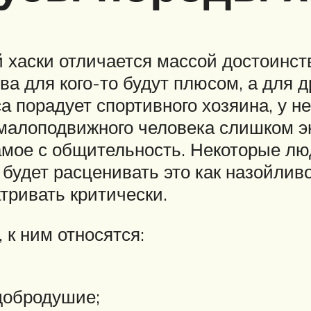
 хаски отличается массой достоинств,
ва для кого-то будут плюсом, а для д
а порадует спортивного хозяина, у н
 малоподвижного человека слишком эн
самое с общительность. Некоторые л
о будет расценивать это как назойли
тривать критически.
 к ним относятся:
добродушие;