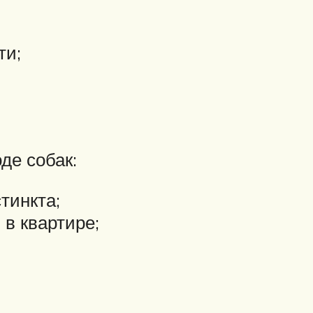
ти;
де собак:
тинкта;
 в квартире;