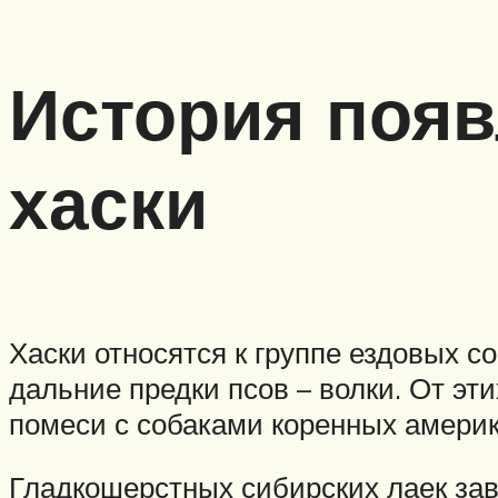
История поя
хаски
Хаски относятся к группе ездовых 
дальние предки псов – волки. От эт
помеси с собаками коренных америк
Гладкошерстных сибирских лаек зав