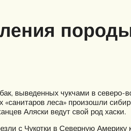
вления породы
собак, выведенных чукчами в северо-
их «санитаров леса» произошли сибир
анцев Аляски ведут свой род хаски.
езли с Чукотки в Северную Америку к