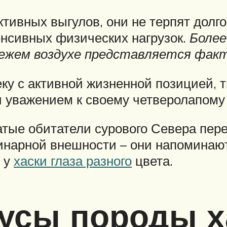
ктивных выгулов, они не терпят долг
енсивных физических нагрузок.
Более
свежем воздухе представляется фак
ку с активной жизненной позицией, 
уважением к своему четверолапому 
атые обитатели сурового Севера пере
инарной внешности – они напоминают
и у
хаски глаза разного
цвета.
усы породы х