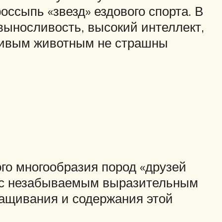
оссыпь «звезд» ездового спорта. В
выносливость, высокий интеллект,
йчивым животным не страшны
го многообразия пород «друзей
и с незабываемым выразительным
ращивания и содержания этой