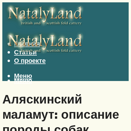
Главная
Статьи
О проекте
Меню
Меню
Аляскинский
маламут: описание
породы собак