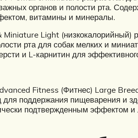
важных органов и полости рта. Содер
фектом, витамины и минералы.
& Miniature Light (низкокалорийный)
олости рта для собак мелких и мини
рсти и L-карнитин для эффективного
dvanced Fitness (Фитнес) Large Bree
д для поддержания пищеварения и зд
ически подтвержденным эффектом и л