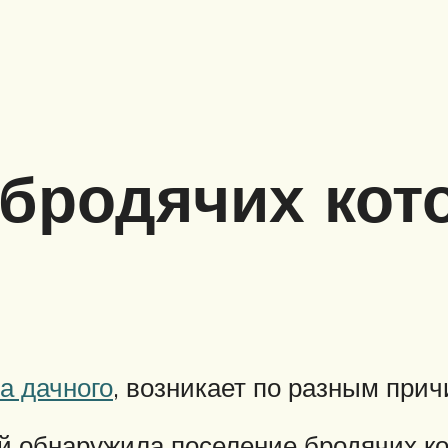
 бродячих кото
а дачного
, возникает по разным прич
й обнаружила поселение бродячих ко