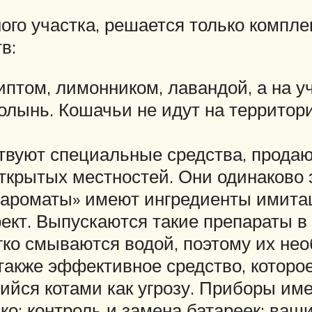
чного участка, решается только комп
в:
том, лимонником, лавандой, а на уч
олынь. Кошачьи не идут на территор
твуют специальные средства, продаю
ткрытых местностей. Они одинаково 
 ароматы» имеют ингредиенты имитац
кт. Выпускаются такие препараты в 
гко смываются водой, поэтому их нео
также эффективное средство, которо
ийся котами как угрозу. Приборы им
ко; контроль и замена батареек; ваш