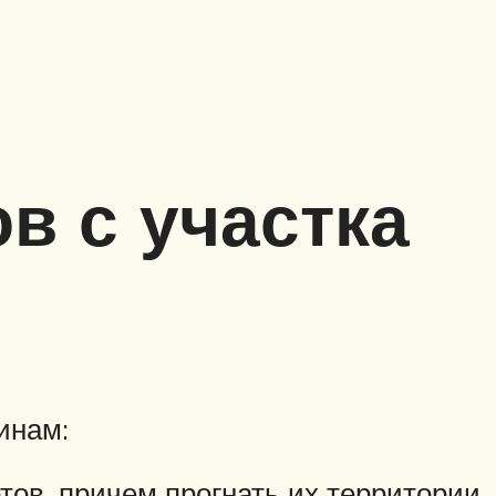
в с участка
инам:
тов, причем прогнать их территории