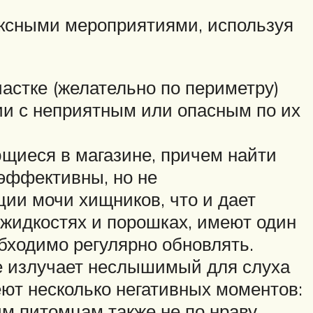
лексными мероприятиями, используя
астке (желательно по периметру)
ии с неприятным или опасным по их
щиеся в магазине, причем найти
эффективны, но не
ии мочи хищников, что и дает
жидкостях и порошках, имеют один
бходимо регулярно обновлять.
е излучает неслышимый для слуха
еют несколько негативных моментов:
им питомцам также не по нраву