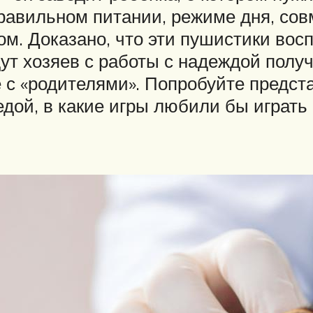
равильном питании, режиме дня, совм
м. Доказано, что эти пушистики вос
дут хозяев с работы с надеждой полу
 с «родителями». Попробуйте предста
дой, в какие игры любили бы играть