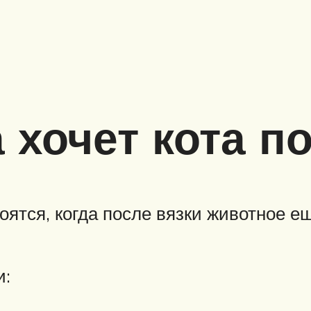
 хочет кота п
ятся, когда после вязки животное ещ
и: