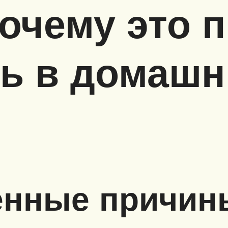
очему это 
ть в домаш
енные причины