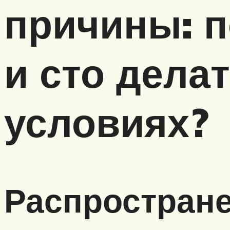
причины: п
и сто дела
условиях?
Распростран