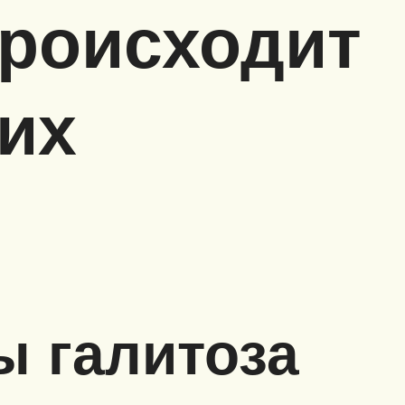
происходит
них
 галитоза