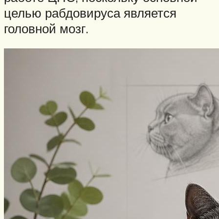
целью рабдовируса является
головной мозг.