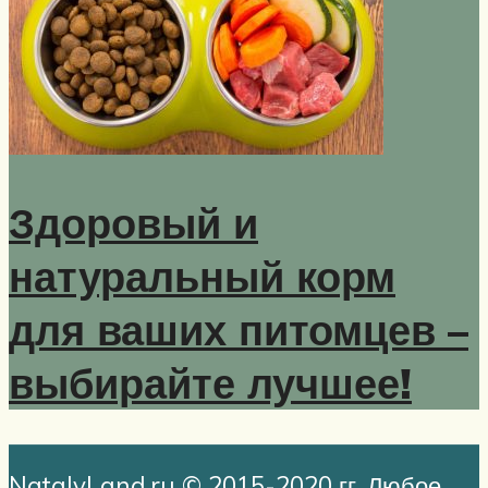
Здоровый и
натуральный корм
для ваших питомцев –
выбирайте лучшее!
NatalyLand.ru
© 2015-2020 гг. Любое