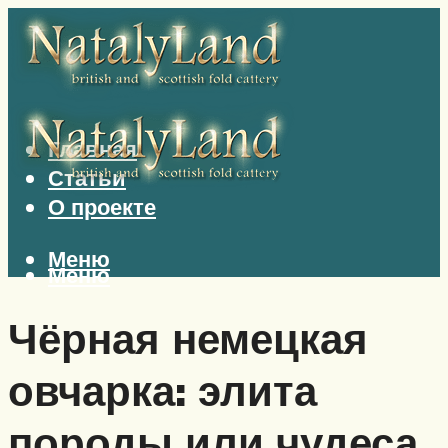
Главная
Статьи
О проекте
Меню
Меню
Чёрная немецкая
овчарка: элита
породы или чудеса