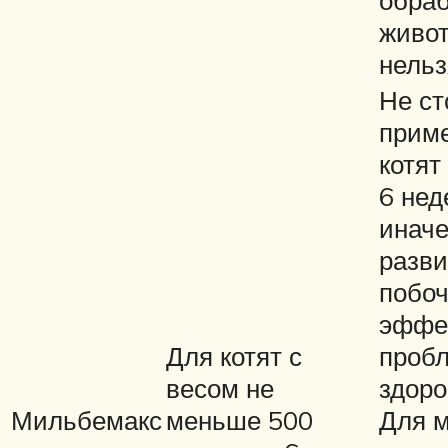
живо
нель
Не ст
прим
котя
6 нед
иначе
разви
побо
эффе
Для котят с
проб
весом не
здоро
Мильбемакс
меньше 500
Для 