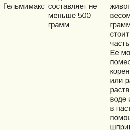
Гельмимакс
составляет не
живо
меньше 500
весом
грамм
грамм
стоит
часть
Ее м
помес
корен
или р
раств
воде 
в пас
помо
шпри