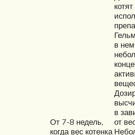
котят
испол
препа
Гельм
в нем
небо
конц
акти
вещес
Дози
высч
в зав
От 7-8 недель,
от ве
когда вес котенка
Небо