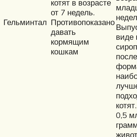
котят в возрасте
млад
от 7 недель.
недел
Гельминтал
Противопоказано
Выпус
давать
виде 
кормящим
сироп
кошкам
посл
форм
наиб
лучш
подхо
котят
0,5 м
грамм
живот