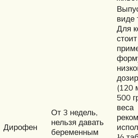
Выпус
виде 
Для к
стоит
прим
форм
низко
дозир
(120 
500 
веса
От 3 недель,
реком
нельзя давать
Дирофен
испол
беременным
½ таб