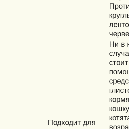
Прот
кругл
лент
черве
Ни в 
случа
стоит
помощ
средс
глист
корм
кошку
котят
Подходит для
возра