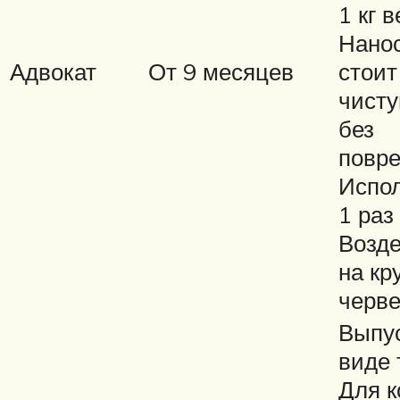
1 кг в
Нано
Адвокат
От 9 месяцев
стоит
чисту
без
повр
Испол
1 раз
Возде
на кр
черве
Выпус
виде 
Для к