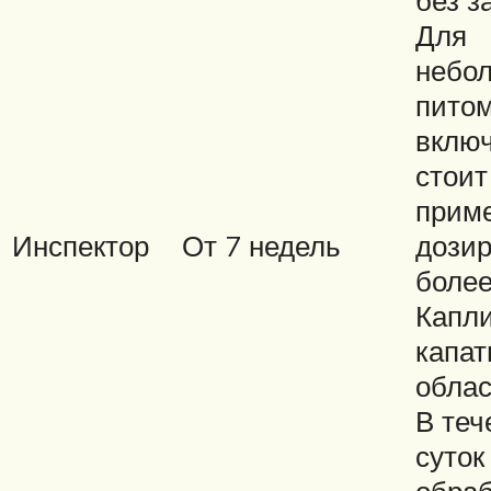
Для
небо
питом
включ
стоит
прим
Инспектор
От 7 недель
дозир
более
Капл
капат
облас
В теч
суток
обраб