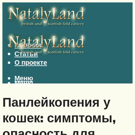
Главная
Статьи
О проекте
Меню
Меню
Панлейкопения у
кошек: симптомы,
опасность для